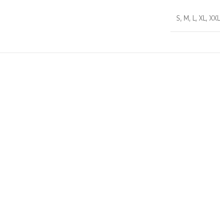
S
,
M
,
L
,
XL
,
XX