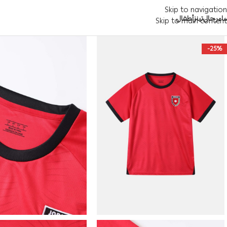
Skip to navigation
اء
رجال
تينز
أطفال
Skip to main content
-25%