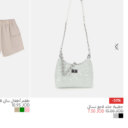
طقم أطفال بناتي ق
-50%
10.95
JOD
حقيبة جلد لامع نسائي
7.50
JOD
15.00
JOD