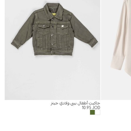
جاكيت أطفال بيبي ولادي جينز
%
10.95
JOD
بلو
OD