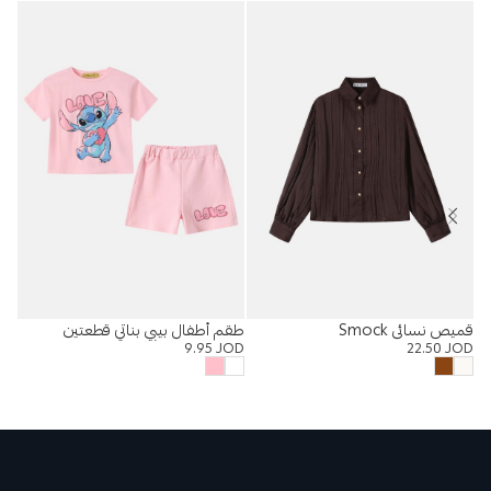
قميص نسائي Smock
طقم أطفال بيبي بناتي قطعتين
%
9.95
JOD
22.50
JOD
تنو
OD