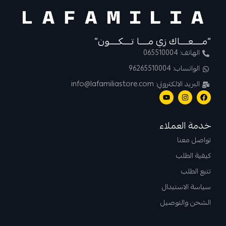
“مــــعــــاك زي مــــا تــــكــــون”
الهاتف: 065510004
الواتساب: 96265510004
البريد الالكتروني: info@lafamiliastore.com
خدمة العملاء
تواصل معنا
كيفية الطلب
تتبع الطلب
سياسة الاستبدال
الشحن والتوصيل