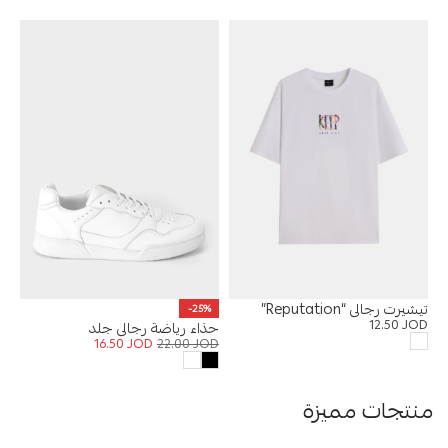
تيشيرت رجالي “Reputation”
-25%
12.50
JOD
حذاء رياضة رجالي جلد
16.50
JOD
22.00
JOD
منتجات مميزة