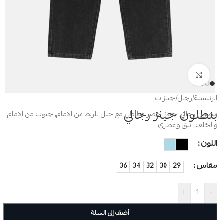
Click to enlarge
الرئيسية
/
رجال
/
جينزات
بنطلون جينز رجالي
بنطلون رجالي, جينز, خصر مطاطي مع حبل للربط من الامام, جيوب من الامام
والخلف, انيق وعصري
اللون
مقاس
36
34
32
30
29
+
-
أضف إلى السلة