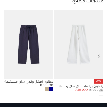
منتجات مميزة
بنطلون أطفال ولادي ساق مستقيمة
تيشيرت t
-50%
OD
11.50
JOD
بنطلون رياضة نسائي ساق واسعة
7.50
JOD
15.00
JOD