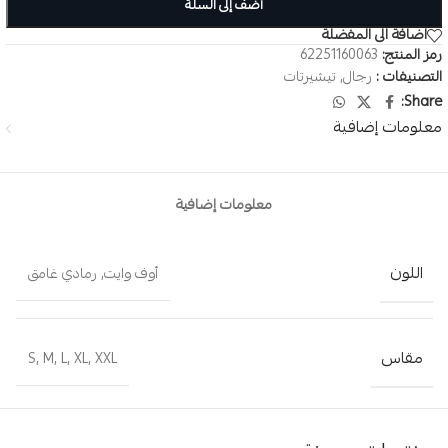
أضف إلى السلة
اضافة الى المفضلة
رمز المنتج:
62251160063
التصنيفات :
رجال
,
تيشيرتات
Share:
معلومات إضافية
معلومات إضافية
اللون
أوف وايت
,
رمادي غامق
مقاس
S
,
M
,
L
,
XL
,
XXL