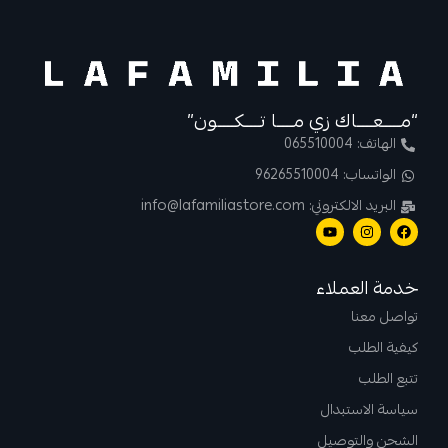
“مــــعــــاك زي مــــا تــــكــــون”
الهاتف: 065510004
الواتساب: 96265510004
البريد الالكتروني: info@lafamiliastore.com
خدمة العملاء
تواصل معنا
كيفية الطلب
تتبع الطلب
سياسة الاستبدال
الشحن والتوصيل