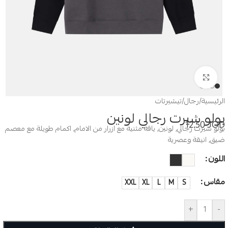
Click to enlarge
الرئيسية
/
رجال
/
تيشيرتات
بولو شيرت رجالي لونين
12.50
JOD
بولو شيرت رجالي, لونين, ياقة مثنية مع ازرار من الامام, اكمام طويلة مع معصم
ضيق, انيقة وعصرية
اللون
مقاس
XXL
XL
L
M
S
+
-