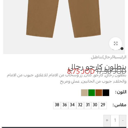
Click to enlarge
الرئيسية
/
رجال
/
بناطيل
بنطلون كارجو رجالي
8.75
JOD
17.50
JOD
بنطلون رجالي, كارجو, كتان, زر وسحاب من الامام للاغلاق, جيوب من الامام
والخلف, جيوب من الجانبين, عملي ومريح
اللون
مقاس
38
36
34
32
31
30
29
+
-