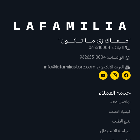
“مــــعــــاك زي مــــا تــــكــــون”
الهاتف: 065510004
الواتساب: 96265510004
البريد الالكتروني: info@lafamiliastore.com
خدمة العملاء
تواصل معنا
كيفية الطلب
تتبع الطلب
سياسة الاستبدال