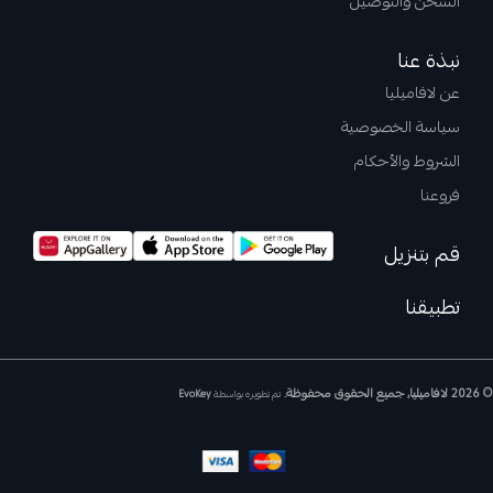
الشحن والتوصيل
نبذة عنا
عن لافاميليا
سياسة الخصوصية
الشروط والأحكام
فروعنا
قم بتنزيل
تطبيقنا
© 2026 لافاميليا, جميع الحقوق محفوظة.
تم تطويره بواسطة
EvoKey