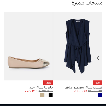
منتجات مميزة
صند
-25%
-50%
OD
فيست نسائي بتصميم ملتف
باليرينا نسائي جلد
9.68
JOD
12.90
JOD
6.45
JOD
12.90
JOD