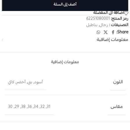
أضف إلى السلة
اضافة الى المفضلة
رمز المنتج:
62251080001
التصنيفات :
رجال
,
بناطيل
Share:
معلومات إضافية
معلومات إضافية
اللون
أسود
,
بني
,
أخضر
,
كاكي
مقاس
30
,
29
,
38
,
36
,
34
,
32
,
31