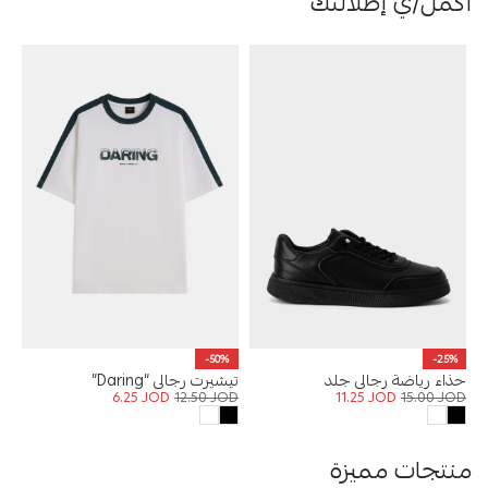
أكمل/ي إطلالتك
-50%
-25%
حذاء رياضة رجالي جلد
تيشيرت رجالي “Daring”
6.25
JOD
12.50
JOD
11.25
JOD
15.00
JOD
منتجات مميزة