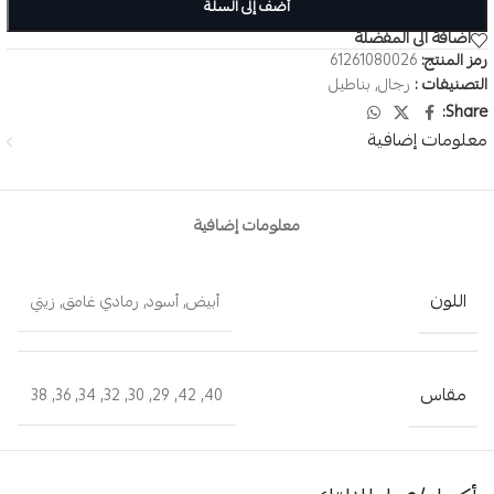
أضف إلى السلة
اضافة الى المفضلة
رمز المنتج:
61261080026
التصنيفات :
رجال
,
بناطيل
Share:
معلومات إضافية
معلومات إضافية
اللون
أبيض
,
أسود
,
رمادي غامق
,
زيتي
مقاس
38
,
36
,
34
,
32
,
30
,
29
,
42
,
40