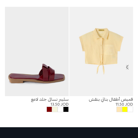
قميص أطفال بناتي بنقش
سليبر نسائي جلد لامع
بنط
OD
13.50
JOD
11.50
JOD