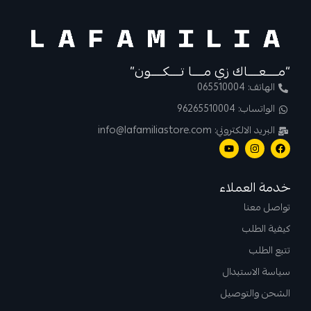
“مــــعــــاك زي مــــا تــــكــــون”
الهاتف: 065510004
الواتساب: 96265510004
البريد الالكتروني: info@lafamiliastore.com
خدمة العملاء
تواصل معنا
كيفية الطلب
تتبع الطلب
سياسة الاستبدال
الشحن والتوصيل