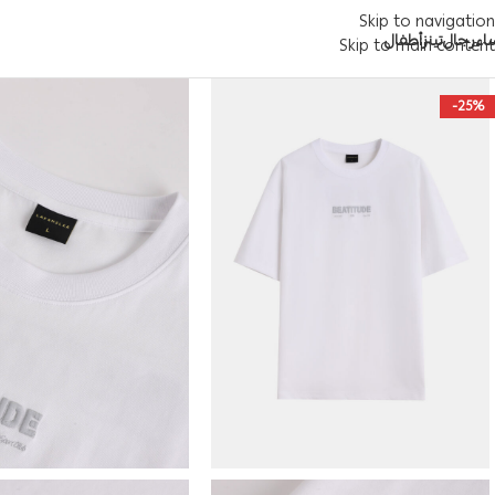
Skip to navigation
اء
رجال
تينز
أطفال
Skip to main content
-25%