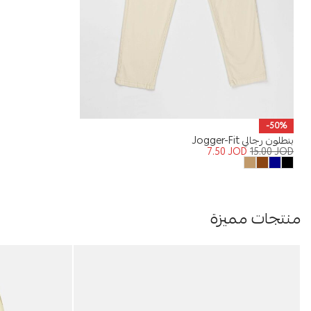
-50%
بنطلون رجالي Jogger-Fit
7.50
JOD
15.00
JOD
منتجات مميزة