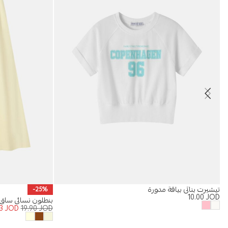
تيشيرت بناتي بياقة مدورة
-25%
10.00
JOD
بنطلون نسائي ساق
93
JOD
19.90
JOD