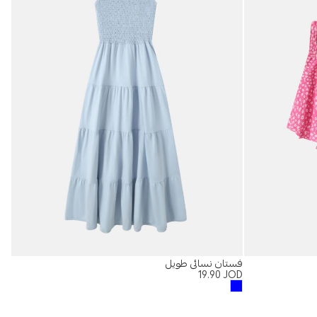
فستان نسائي طويل
تيشير
OD
19.90
JOD