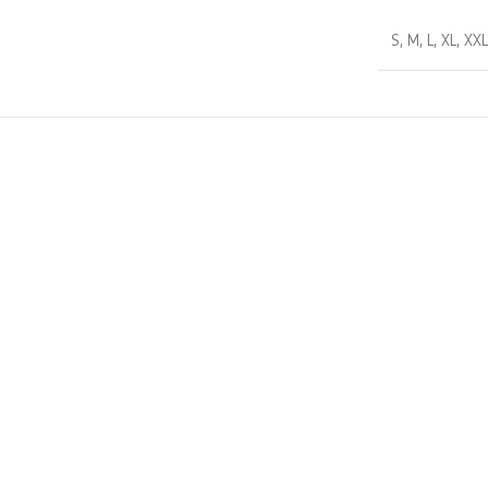
S
,
M
,
L
,
XL
,
XX