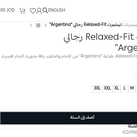
ENGLISH
.00
JOD
يشيرتات
/
تيشيرت Relaxed-Fit رجالي “Argentina”
تيشيرت Relaxed-Fit رجالي
تيشيرت رجالي, Relaxed-Fit, طباعة “Argentina” من الامام والخلف, ياقة مدورة, اكمام قصيرة,
3XL
XXL
XL
L
M
أضف إلى السلة
فضلة
6126116