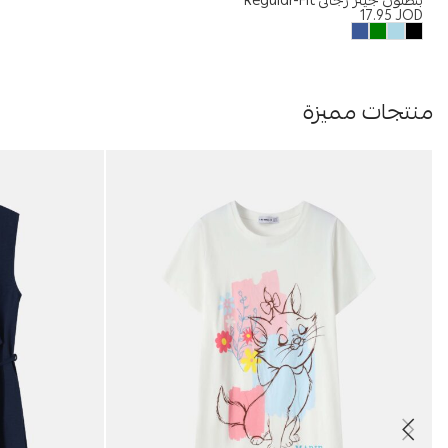
بنطلون جينز رجالي Regular-Fit
17.95
JOD
منتجات مميزة