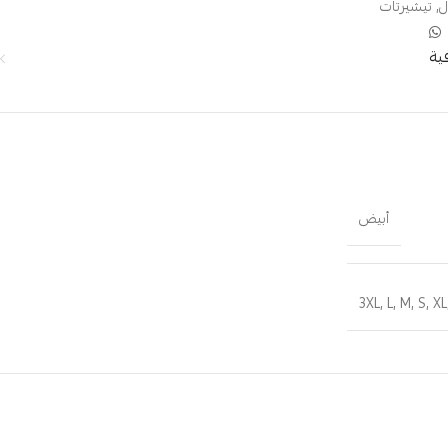
ل
,
تيشيرتات
ية
أبيض
3XL
,
L
,
M
,
S
,
XL