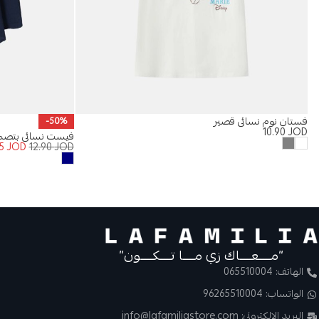
فستان نوم نسائي قصير
-50%
10.90
JOD
فيست نسائي بتصم
45
JOD
12.90
JOD
“مــــعــــاك زي مــــا تــــكــــون”
الهاتف: 065510004
الواتساب: 96265510004
البريد الالكتروني: info@lafamiliastore.com