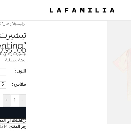
الرئيسية
/
رجال
/
ت
“Argentina”
7.95
JOD
انيقة وعملية
اللون
مقاس
S
+
-
اضافة الى الم
رمز المنتج:
0214