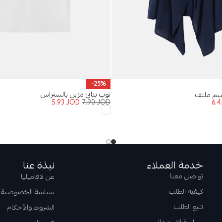
-25%
توب بناتي مزين بالستراس
يم ملتف
5.93
JOD
7.90
JOD
6.
خدمة العملاء
نبذة عنا
تواصل معنا
عن لافاميليا
كيفية الطلب
سياسة الخصوصية
تتبع الطلب
الشروط والأحكام