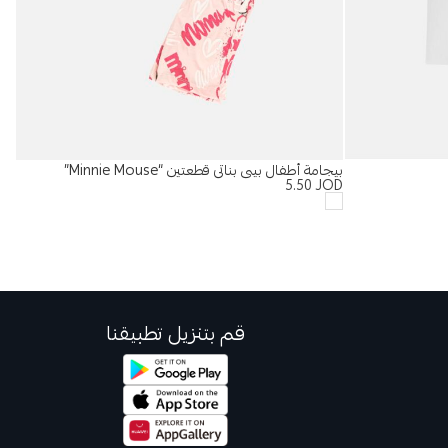
بيجامة أطفال بيبي بناتي قطعتين “Minnie Mouse”
صند
OD
5.50
JOD
قم بتنزيل تطبيقنا