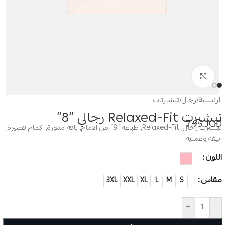
Click to enlarge
الرئيسية
/
رجال
/
تيشيرتات
تيشيرت Relaxed-Fit رجالي “8”
7.95
JOD
تيشيرت رجالي, Relaxed-Fit, طباعة “8” من الامام, ياقة مدورة, اكمام قصيرة,
انيقة وعملية
اللون
مقاس
3XL
XXL
XL
L
M
S
+
-