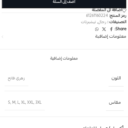
أضف إلى السلة
اضافة الى المفضلة
رمز المنتج:
61261160224
التصنيفات :
رجال
,
تيشيرتات
Share:
معلومات إضافية
معلومات إضافية
اللون
زهري فاتح
مقاس
S
,
M
,
L
,
XL
,
XXL
,
3XL