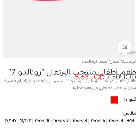
Click to enlarge
الرئيسية
/
أطفال
/
أطقم كرة القدم
طقم أطفال منتخب البرتغال “رونالدو 7”
5.63
JOD
7.50
JOD
طقم اطفال, منتخب البرتغال ” رونالدو 7”, تيشيرت, ياقة مدورة, اكمام قصيرة,
شورت, خصر مطاطي, مريحة وعملية
اللون
مقاس
13/14Y
11/12Y
10 Years
9 Years
8 Years
6 Years
4 Years
14+