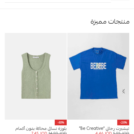
منتجات مميزة
%
-50%
-25%
تيشيرت رجالي “Be Creative”
بلوزة نسائي محاكة بدون أكمام
حذا
OD
7.45
JOD
14.90
JOD
4.46
JOD
5.95
JOD