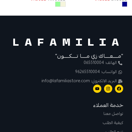
“مــــعــــاك زي مــــا تــــكــــون”
الهاتف: 065510004
الواتساب: 96265510004
البريد الالكتروني: info@lafamiliastore.com
خدمة العملاء
تواصل معنا
كيفية الطلب