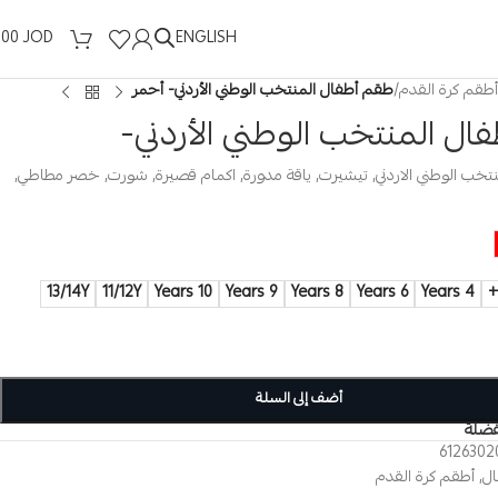
ENGLISH
.00
JOD
أطقم كرة القدم
/
طقم أطفال المنتخب الوطني الأردني- أحمر
ال المنتخب الوطني الأردني-
تخب الوطني الاردني, تيشيرت, ياقة مدورة, اكمام قصيرة, شورت, خصر مطاطي,
13/14Y
11/12Y
10 Years
9 Years
8 Years
6 Years
4 Years
أضف إلى السلة
فضلة
6126302
ال
,
أطقم كرة القدم