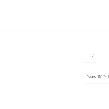
أحمر
,
11/12Y
,