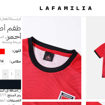
الرئيسية
/
أطفال
/
طقم أطف
أحمر
طقم اطفال, المن
مريحة وعملية
اللون
مقاس
14+
+
-
اضافة الى الم
رمز المنتج:
0771
التصنيفات :
أطف