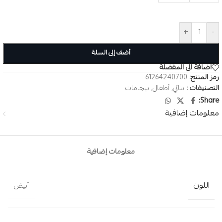
+
-
أضف إلى السلة
اضافة الى المفضلة
رمز المنتج:
61264240700
التصنيفات :
بناتي
,
أطفال
,
بيجامات
Share:
معلومات إضافية
معلومات إضافية
اللون
أبيض