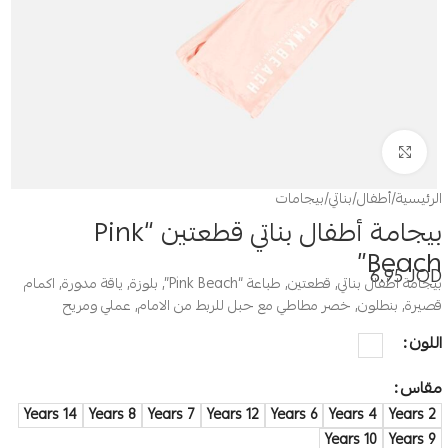
Click to enlarge
الرئيسية
/
أطفال
/
بناتي
/
بيجامات
بيجامة أطفال بناتي قطعتين “Pink
Beach”
6.95
JOD
بيجامة اطفال بناتي, قطعتين, طباعة “Pink Beach”, بلوزة, ياقة مدورة, اكمام
قصيرة, بنطلون, خصر مطاطي مع حبل للربط من الامام, عملي ومريح
اللون
مقاس
14 Years
8 Years
7 Years
12 Years
6 Years
4 Years
2 Years
10 Years
9 Years