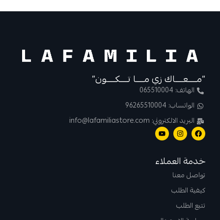
“مــــعــــاك زي مــــا تــــكــــون”
الهاتف: 065510004
الواتساب: 96265510004
البريد الالكتروني: info@lafamiliastore.com
خدمة العملاء
تواصل معنا
كيفية الطلب
تتبع الطلب