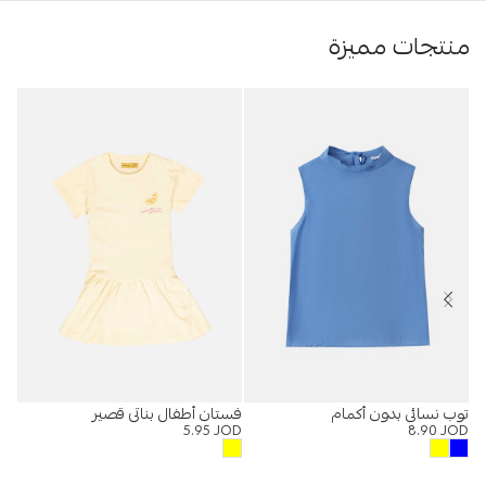
منتجات مميزة
توب نسائي بدون أكمام
فستان أطفال بناتي قصير
بنط
OD
5.95
JOD
8.90
JOD