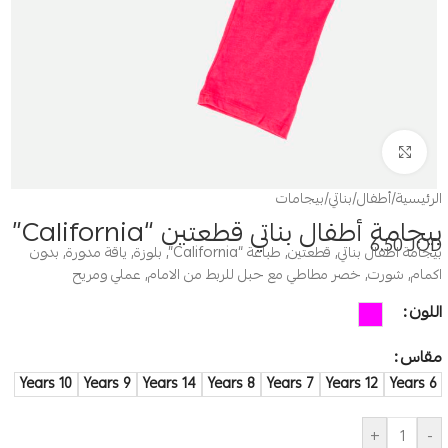
Click to enlarge
الرئيسية
/
أطفال
/
بناتي
/
بيجامات
بيجامة أطفال بناتي قطعتين “California”
6.50
JOD
بيجامة اطفال بناتي, قطعتين, طباعة “California”, بلوزة, ياقة مدورة, بدون
اكمام, شورت, خصر مطاطي مع حبل للربط من الامام, عملي ومريح
اللون
مقاس
10 Years
9 Years
14 Years
8 Years
7 Years
12 Years
6 Years
+
-