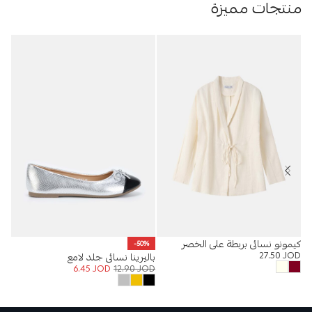
منتجات مميزة
كيمونو نسائي بربطة على الخصر
قمي
-50%
OD
27.50
JOD
باليرينا نسائي جلد لامع
6.45
JOD
12.90
JOD