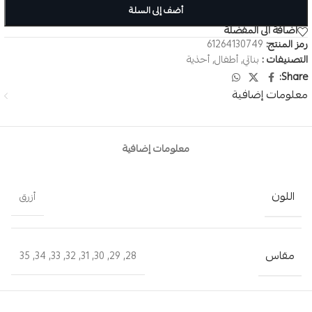
أضف إلى السلة
اضافة الى المفضلة
رمز المنتج:
61264130749
التصنيفات :
بناتي
,
أطفال
,
أحذية
Share:
معلومات إضافية
معلومات إضافية
اللون
أزرق
مقاس
35
,
34
,
33
,
32
,
31
,
30
,
29
,
28