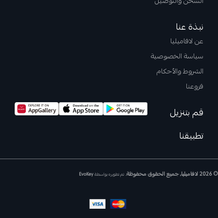
الشحن والتوصيل
نبذة عنا
عن لافاميليا
سياسة الخصوصية
الشروط والأحكام
فروعنا
قم بتنزيل
تطبيقنا
© 2026 لافاميليا, جميع الحقوق محفوظة.
تم تطويره بواسطة
EvoKey