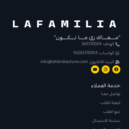
“مــــعــــاك زي مــــا تــــكــــون”
الهاتف: 065510004
الواتساب: 96265510004
البريد الالكتروني: info@lafamiliastore.com
خدمة العملاء
تواصل معنا
كيفية الطلب
تتبع الطلب
سياسة الاستبدال