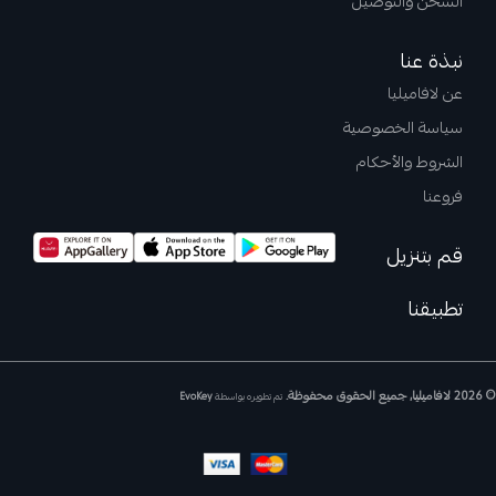
الشحن والتوصيل
نبذة عنا
عن لافاميليا
سياسة الخصوصية
الشروط والأحكام
فروعنا
قم بتنزيل
تطبيقنا
© 2026 لافاميليا, جميع الحقوق محفوظة.
تم تطويره بواسطة
EvoKey