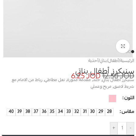
Click to enlarge
الرئيسية
/
أطفال
/
بناتي
/
أحذية
سنيكرز أطفال بناتي
6.25
JOD
12.50
JOD
سنيكرز أطفال بناتي, جلد, مقدمة مدورة, نعل مطاطي, رباط من الامام مع
شريط لاصق, مريح وعملي
اللون
مقاس
40
39
38
37
36
35
34
33
32
31
30
29
28
+
-