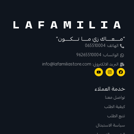
“مــــعــــاك زي مــــا تــــكــــون”
الهاتف: 065510004
الواتساب: 96265510004
البريد الالكتروني: info@lafamiliastore.com
خدمة العملاء
تواصل معنا
كيفية الطلب
تتبع الطلب
سياسة الاستبدال