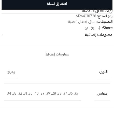
أضف إلى السلة
اضافة الى المفضلة
رمز المنتج:
61264130728
التصنيفات :
بناتي
,
أطفال
,
أحذية
Share:
معلومات إضافية
معلومات إضافية
اللون
زهري
مقاس
34
,
33
,
32
,
31
,
30
,
40
,
29
,
39
,
28
,
38
,
37
,
36
,
35