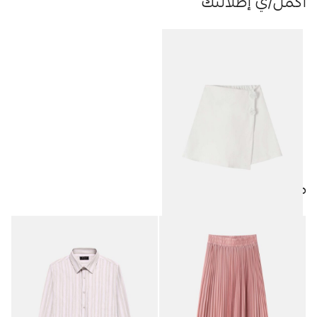
أكمل/ي إطلالتك
منتجات مميزة
تنورة-شورت أطفال بناتي سادة
10.50
JOD