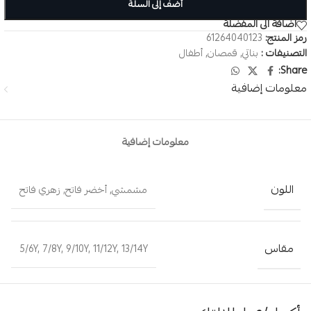
أضف إلى السلة
اضافة الى المفضلة
رمز المنتج:
61264040123
التصنيفات :
بناتي
,
قمصان
,
أطفال
Share:
معلومات إضافية
معلومات إضافية
اللون
مشمشي
,
أخضر فاتح
,
زهري فاتح
مقاس
5/6Y
,
7/8Y
,
9/10Y
,
11/12Y
,
13/14Y