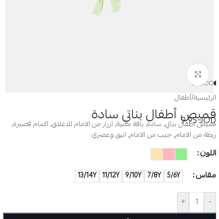
Click to enlarge
الرئيسية
/
أطفال
قميص أطفال بناتي سادة
9.95
JOD
قميص اطفال بناتي, سادة, ياقة مثنية, ازرار من الامام للاغلاق, اكمام قصيرة,
ربطة من الامام, جيب من الامام, انيق وعصري
اللون
مقاس
13/14Y
11/12Y
9/10Y
7/8Y
5/6Y
+
-