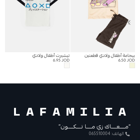
بيجامة أطفال ولادي قطعتين
تيشيرت أطفال ولادي
%
6.95
JOD
6.50
JOD
تنو
“PlayStation”
“Summer”
OD
“مــــعــــاك زي مــــا تــــكــــون”
الهاتف: 065510004