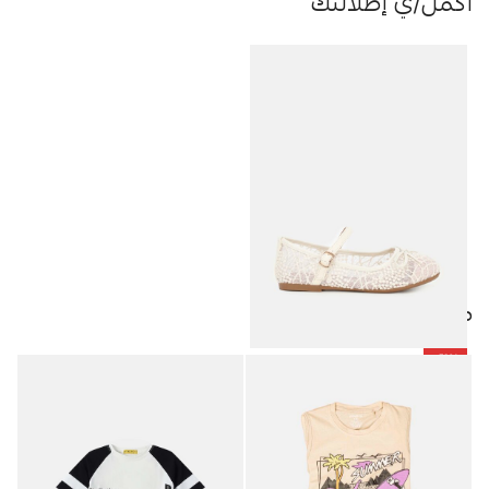
أكمل/ي إطلالتك
منتجات مميزة
-50%
باليرينا أطفال بناتي دانتيل مطرز
5.48
JOD
10.95
JOD