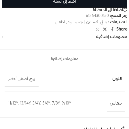
أضف إلى السلة
اضافة الى المفضلة
رمز المنتج:
61264300150
التصنيفات :
بناتي
,
فساتين | جمبسوت
,
أطفال
Share:
معلومات إضافية
معلومات إضافية
اللون
بيج
,
أصفر
,
أخضر
مقاس
11/12Y
,
13/14Y
,
3/4Y
,
5/6Y
,
7/8Y
,
9/10Y