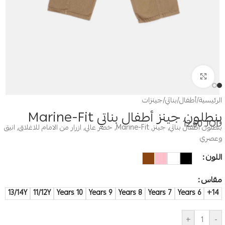
Click to enlarge
الرئيسية
/
أطفال
/
بناتي
/
جينزات
بنطلون جينز أطفال بناتي Marine-Fit
12.50
JOD
بنطلون اطفال بناتي, جينز, Marine-Fit, خصر عالي, ازرار من الامام للاغلاق, انيق
وعصري
اللون
مقاس
13/14Y
11/12Y
10 Years
9 Years
8 Years
7 Years
6 Years
14+
+
-