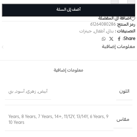
أضف إلى السلة
اضافة الى المفضلة
رمز المنتج:
61264080286
التصنيفات :
بناتي
,
أطفال
,
جينزات
Share:
معلومات إضافية
معلومات إضافية
اللون
أبيض
,
زهري
,
أسود
,
بني
,
8 Years
,
7 Years
,
14+
,
11/12Y
,
13/14Y
,
6 Years
,
9 Years
مقاس
10 Years