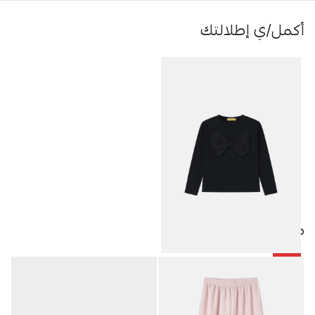
أكمل/ي إطلالتك
منتجات مميزة
-50%
بلوزة أطفال بناتي مزينة بفيونكة
4.25
JOD
8.50
JOD