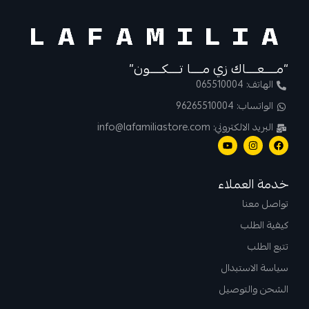
“مــــعــــاك زي مــــا تــــكــــون”
الهاتف: 065510004
الواتساب: 96265510004
البريد الالكتروني: info@lafamiliastore.com
خدمة العملاء
تواصل معنا
كيفية الطلب
تتبع الطلب
سياسة الاستبدال
الشحن والتوصيل