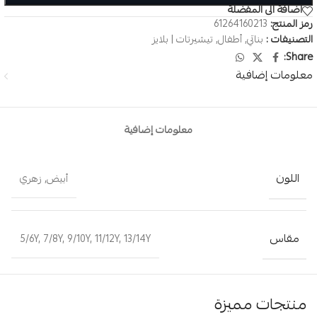
اضافة الى المفضلة
رمز المنتج:
61264160213
التصنيفات :
بناتي
,
أطفال
,
تيشيرتات | بلايز
Share:
معلومات إضافية
معلومات إضافية
اللون
أبيض
,
زهري
مقاس
5/6Y
,
7/8Y
,
9/10Y
,
11/12Y
,
13/14Y
منتجات مميزة