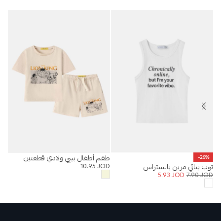
طقم أطفال بيبي ولادي قطعتين
بول
-25%
OD
10.95
JOD
توب بناتي مزين بالستراس
5.93
JOD
7.90
JOD