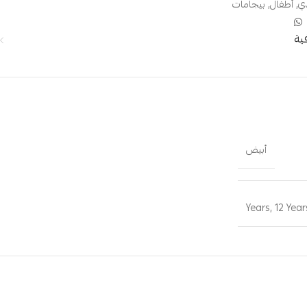
دي
,
أطفال
,
بيجامات
ية
أبيض
,
12 Year