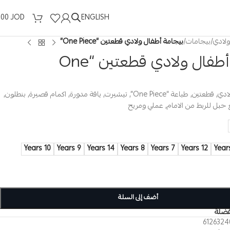
ENGLISH
.00
JOD
ولادي
/
بيجامات
/
بيجامة أطفال ولادي قطعتين “One Piece”
بيجامة أطفال ولادي قطعتين “One
بيجامة اطفال ولادي, قطعتين, طباعة “One Piece”, تيشيرت, ياقة مدورة, اكمام قصيرة, بنطلون,
بل للربط من الامام, عملي ومريح
10 Years
9 Years
14 Years
8 Years
7 Years
12 Years
أضف إلى السلة
فضلة
6126324