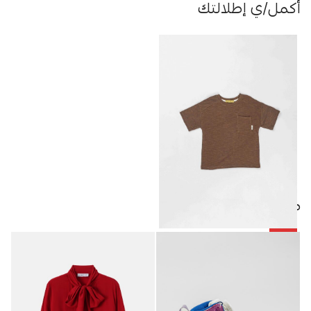
أكمل/ي إطلالتك
منتجات مميزة
-50%
تيشيرت أطفال ولادي سادة
4.25
JOD
8.50
JOD