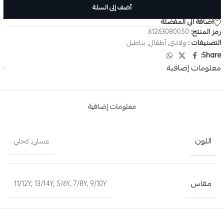
أضف إلى السلة
اضافة الى المفضلة
رمز المنتج:
61263080050
التصنيفات :
ولادي
,
أطفال
,
بناطيل
Share:
معلومات إضافية
معلومات إضافية
اللون
عسلي
,
كحلي
مقاس
11/12Y
,
13/14Y
,
5/6Y
,
7/8Y
,
9/10Y