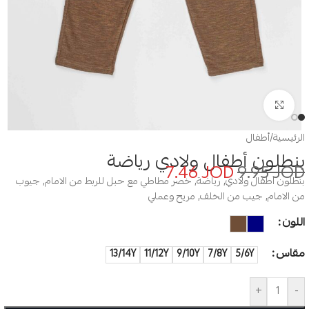
Click to enlarge
الرئيسية
/
أطفال
بنطلون أطفال ولادي رياضة
7.46
JOD
9.95
JOD
بنطلون اطفال ولادي, رياضة, خصر مطاطي مع حبل للربط من الامام, جيوب
من الامام, جيب من الخلف, مريح وعملي
اللون
مقاس
13/14Y
11/12Y
9/10Y
7/8Y
5/6Y
+
-