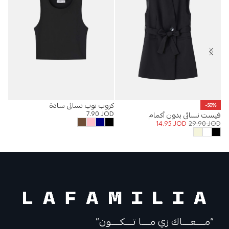
كروب توب نسائي سادة
%
-50%
7.90
JOD
فيست نسائي بدون أكمام
فست
OD
14.95
JOD
29.90
JOD
“مــــعــــاك زي مــــا تــــكــــون”