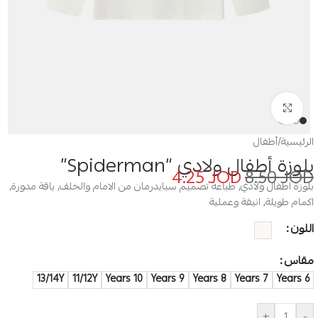
Click to enlarge
الرئيسية
/
أطفال
بلوزة أطفال ولادي “Spiderman”
4.25
JOD
8.50
JOD
بلوزة اطفال ولادي, طباعة تصميم سبايدرمان من الامام والخلف, ياقة مدورة,
اكمام طويلة, انيقة وعملية
اللون
مقاس
13/14Y
11/12Y
10 Years
9 Years
8 Years
7 Years
6 Years
+
-