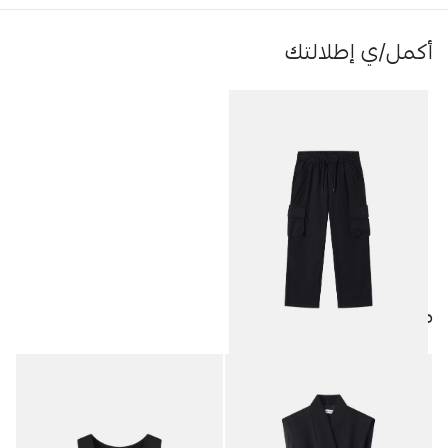
أكمل/ي إطلالتك
منتجات مميزة
بنطلون أطفال ولادي كارجو
12.50
JOD