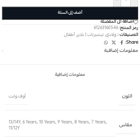
أضف إلى السلة
اضافة الى المفضلة
رمز المنتج:
61263160546
التصنيفات :
ولادي
,
تيشيرتات | بلايز
,
أطفال
Share:
معلومات إضافية
معلومات إضافية
اللون
أوف وايت
13/14Y
,
6 Years
,
10 Years
,
9 Years
,
8 Years
,
7 Years
,
مقاس
11/12Y