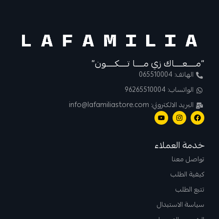
“مــــعــــاك زي مــــا تــــكــــون”
الهاتف: 065510004
الواتساب: 96265510004
البريد الالكتروني: info@lafamiliastore.com
خدمة العملاء
تواصل معنا
كيفية الطلب
تتبع الطلب
سياسة الاستبدال