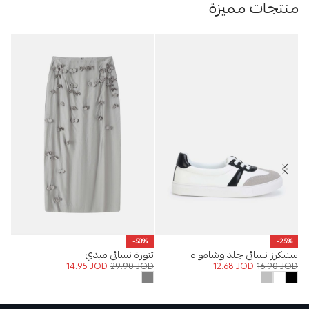
منتجات مميزة
تيشيرت
-50%
-25%
OD
سنيكرز نسائي جلد وشامواه
تنورة نسائي ميدي
14.95
JOD
29.90
JOD
12.68
JOD
16.90
JOD