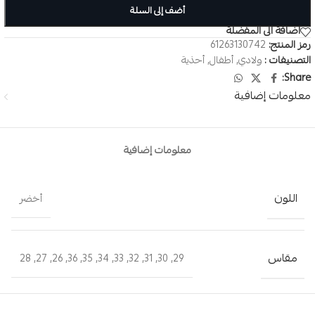
أضف إلى السلة
اضافة الى المفضلة
رمز المنتج:
61263130742
التصنيفات :
ولادي
,
أطفال
,
أحذية
Share:
معلومات إضافية
معلومات إضافية
اللون
أخضر
مقاس
28
,
27
,
26
,
36
,
35
,
34
,
33
,
32
,
31
,
30
,
29