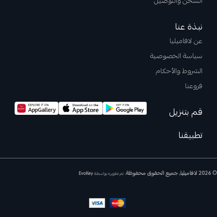
الشحن والتوصيل
نبذة عنا
عن لافاميليا
سياسة الخصوصية
الشروط والأحكام
فروعنا
قم بتنزيل
تطبيقنا
© 2026 لافاميليا, جميع الحقوق محفوظة.
تم تطويره بواسطة
EvoKey