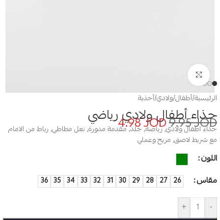
Click to enlarge
الرئيسية
/
أطفال
/
ولادي
/
أحذية
حذاء أطفال ولادي رياضي
4.98
JOD
9.95
JOD
حذاء اطفال ولادي, رياضة, جلد, مقدمة مدورة, نعل مطاطي, رباط من الامام
مع شريط لاصق, مريح وعملي
اللون
مقاس
36
35
34
33
32
31
30
29
28
27
26
+
-