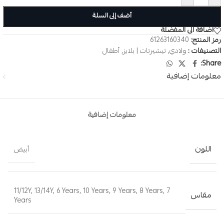
أضف إلى السلة
اضافة الى المفضلة
رمز المنتج:
61263160340
التصنيفات :
ولادي
,
تيشيرتات | بلايز
,
أطفال
Share:
معلومات إضافية
معلومات إضافية
اللون
أبيض
11/12Y
,
13/14Y
,
6 Years
,
10 Years
,
9 Years
,
8 Years
,
7
مقاس
Years