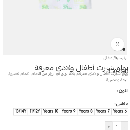
Click to enlarge
الرئيسية
/
أطفال
بولو شيرت أطفال ولادي معرقة
8.50
JOD
بولو شيرت اطفال ولادي, معرقة, ياقة بولو مع ازرار من الامام, اكمام قصيرة,
انيقة وعصرية
اللون
مقاس
13/14Y
11/12Y
10 Years
9 Years
8 Years
7 Years
6 Years
+
-