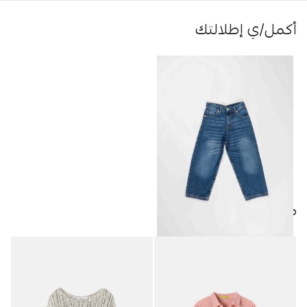
أكمل/ي إطلالتك
منتجات مميزة
بنطلون جينز أطفال ولادي
9.95
JOD
Relaxed-Fit