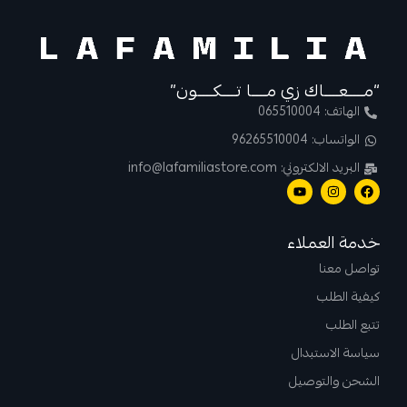
“مــــعــــاك زي مــــا تــــكــــون”
الهاتف: 065510004
الواتساب: 96265510004
البريد الالكتروني: info@lafamiliastore.com
خدمة العملاء
تواصل معنا
كيفية الطلب
تتبع الطلب
سياسة الاستبدال
الشحن والتوصيل