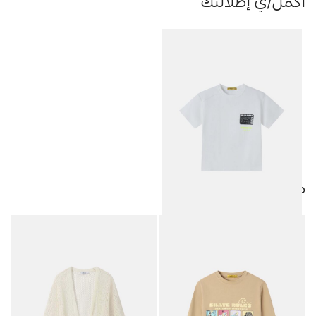
أكمل/ي إطلالتك
منتجات مميزة
تيشيرت أطفال ولادي “Energize
7.50
JOD
your Day”