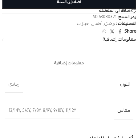
أضف إلى السلة
اضافة الى المفضلة
رمز المنتج:
61263080321
التصنيفات :
ولادي
,
أطفال
,
جينزات
Share:
معلومات إضافية
معلومات إضافية
اللون
رمادي
مقاس
13/14Y
,
5/6Y
,
7/8Y
,
8/9Y
,
9/10Y
,
11/12Y