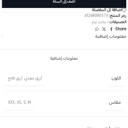
أضف إلى السلة
اضافة الى المفضلة
رمز المنتج:
61268080576
التصنيفات :
بنات
,
تينز
Share:
معلومات إضافية
معلومات إضافية
اللون
أزرق معدني
,
أزرق فاتح
مقاس
XXS
,
XS
,
S
,
M