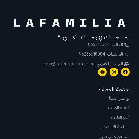
“مــــعــــاك زي مــــا تــــكــــون”
الهاتف: 065510004
الواتساب: 96265510004
البريد الالكتروني: info@lafamiliastore.com
خدمة العملاء
تواصل معنا
كيفية الطلب
تتبع الطلب
سياسة الاستبدال
الشحن والتوصيل