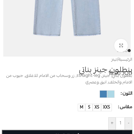
Click to enlarge
الرئيسية
/
تينز
بنطلون جينز بناتي
18.00
JOD
بنطلون بناتي, جينز, straight-leg, زر وسحاب من الامام للاغلاق, جيوب من
الامام والخلف, انيق وعصري
اللون
مقاس
M
S
XS
XXS
+
-