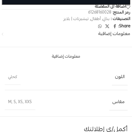
اضافة الى المفضلة
رمز المنتج:
61268160028
التصنيفات :
بناتي
,
أطفال
,
تيشيرتات | بلايز
Share:
معلومات إضافية
معلومات إضافية
اللون
كحلي
مقاس
M
,
S
,
XS
,
XXS
أكمل/ي إطلالتك