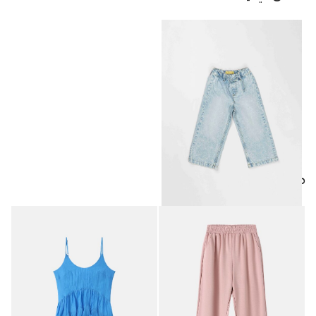
منتجات مميزة
بنطلون جينز أطفال بناتي Fluid
10.95
JOD
Jogger