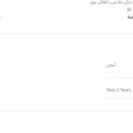
بناتي
,
ملابس
,
أطفال
,
بيبي
ية
أبيض
,
2 Years
,