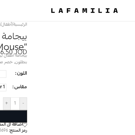
الرئيسية
/
أطفال
/
بيجامة أ
“Minnie Mouse”
6.50
JOD
بنطلون, خصر مط
اللون
مقاس
1 Year
+
-
اضافة الى الم
رمز المنتج:
0696