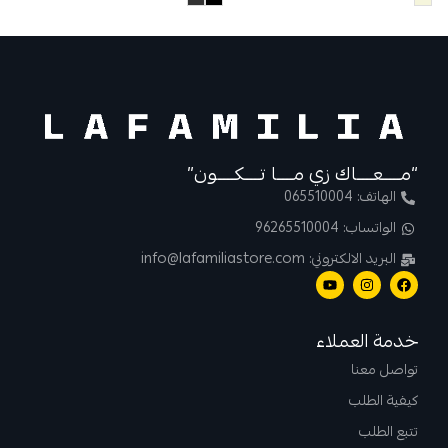
“مــــعــــاك زي مــــا تــــكــــون”
الهاتف: 065510004
الواتساب: 96265510004
البريد الالكتروني: info@lafamiliastore.com
خدمة العملاء
تواصل معنا
كيفية الطلب
تتبع الطلب