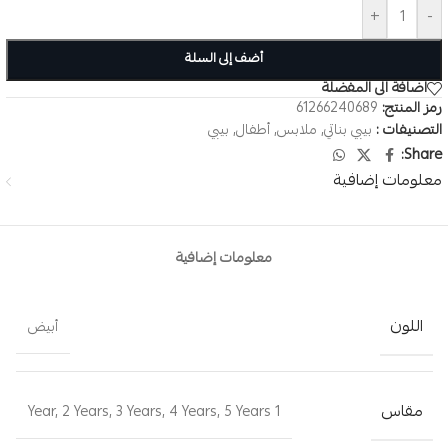
+
-
أضف إلى السلة
اضافة الى المفضلة
رمز المنتج:
61266240689
التصنيفات :
بيبي بناتي
,
ملابس
,
أطفال
,
بيبي
Share:
معلومات إضافية
معلومات إضافية
اللون
أبيض
مقاس
,
2 Years
,
3 Years
,
4 Years
,
5 Years
1 Year