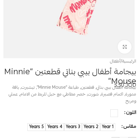
Click to enlarge
الرئيسية
/
أطفال
بيجامة أطفال بيبي بناتي قطعتين “Minnie
Mouse”
5.50
JOD
بيجامة اطفال بيبي بناتي, قطعتين, طباعة “Minnie Mouse”, تيشيرت, ياقة
مدورة, اكمام قصيرة, شورت, خصر مطاطي مع حبل للربط من الامام, عملي
ومريح
اللون
مقاس
5 Years
4 Years
3 Years
2 Years
1 Year