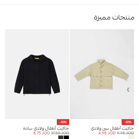
منتجات مميزة
%
-50%
-50%
جاكيت أطفال بيبي ولادي
جاكيت أطفال ولادي سادة
جين
OD
8.75
JOD
17.50
JOD
4.98
JOD
9.95
JOD