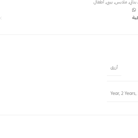
بناتي
,
ملابس
,
بيبي
,
أطفال
ية
أزرق
,
2 Years
,