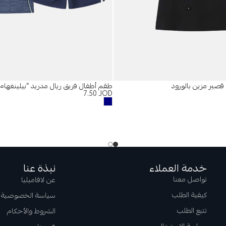
قصير مزين بالورود
طقم أطفال فريق ريال مدريد “بيلينغهام 5”
7.50
JOD
خدمة العملاء
نبذة عنا
تواصل معنا
عن لافاميليا
كيفية الطلب
سياسة الخصوصية
تتبع الطلب
الشروط والأحكام