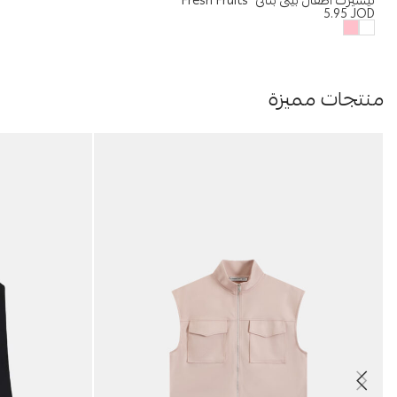
تيشيرت أطفال بيبي بناتي “Fresh Fruits”
5.95
JOD
منتجات مميزة