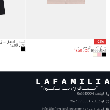
فستان أطفال بناتي 
-25%
15.00
JOD
جاكيت نسائي مع سحاب
13.50
JOD
18.00
JOD
“مــــعــــاك زي مــــا تــــكــــون”
الهاتف: 065510004
الواتساب: 96265510004
البريد الالكتروني: info@lafamiliastore.com