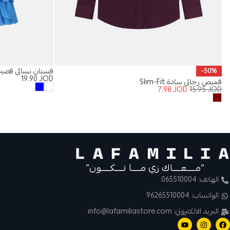
فستان نسائي قصير
-50%
19.90
JOD
قميص رجالي سادة Slim-Fit
7.98
JOD
15.95
JOD
“مــــعــــاك زي مــــا تــــكــــون”
الهاتف: 065510004
الواتساب: 96265510004
البريد الالكتروني: info@lafamiliastore.com