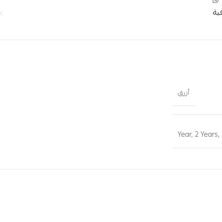
ية
أزرق
,
2 Years
,