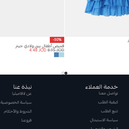
-50%
قميص أطفال بيبي ولادي جينز
4.48
JOD
8.95
JOD
خدمة العملاء
نبذة عنا
تواصل معنا
عن لافاميليا
كيفية الطلب
سياسة الخصوصية
تتبع الطلب
الشروط والأحكام
سياسة الاستبدال
فروعنا