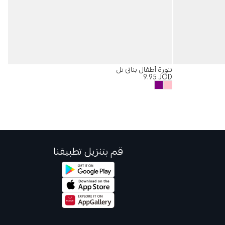
تنورة أطفال بناتي تل
تيشيرت Fit
OD
9.95
JOD
قم بتنزيل تطبيقنا