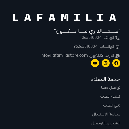
“مــــعــــاك زي مــــا تــــكــــون”
الهاتف: 065510004
الواتساب: 96265510004
البريد الالكتروني: info@lafamiliastore.com
خدمة العملاء
تواصل معنا
كيفية الطلب
تتبع الطلب
سياسة الاستبدال
الشحن والتوصيل