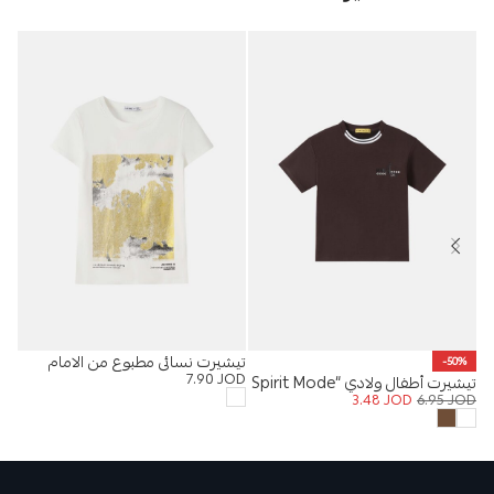
تيشيرت نسائي مطبوع من الامام
%
-50%
7.90
JOD
تيشيرت أطفال ولادي “Spirit Mode
قمي
OD
3.48
JOD
6.95
JOD
On”