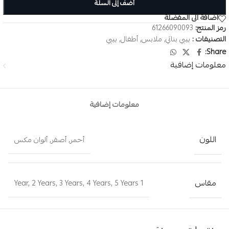
أضف إلى السلة
اضافة الى المفضلة
رمز المنتج:
61266090093
التصنيفات :
بيبي بناتي
,
ملابس
,
أطفال
,
بيبي
Share:
معلومات إضافية
معلومات إضافية
اللون
أحمر
,
أصفر
,
ألوان مكس
مقاس
,
2 Years
,
3 Years
,
4 Years
,
5 Years
1 Year