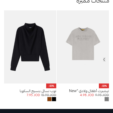
منتجات مميزة
%
-50%
-50%
تيشيرت أطفال ولادي “New
توب نسائي بنسيج السكوبا
تيشي
OD
7.95
JOD
15.90
JOD
4.98
JOD
9.95
JOD
Season New Energy”