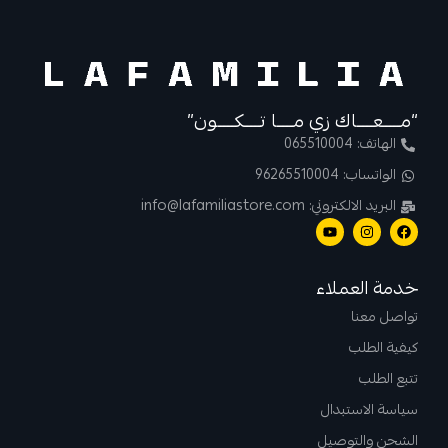
“مــــعــــاك زي مــــا تــــكــــون”
الهاتف: 065510004
الواتساب: 96265510004
البريد الالكتروني: info@lafamiliastore.com
خدمة العملاء
تواصل معنا
كيفية الطلب
تتبع الطلب
سياسة الاستبدال
الشحن والتوصيل