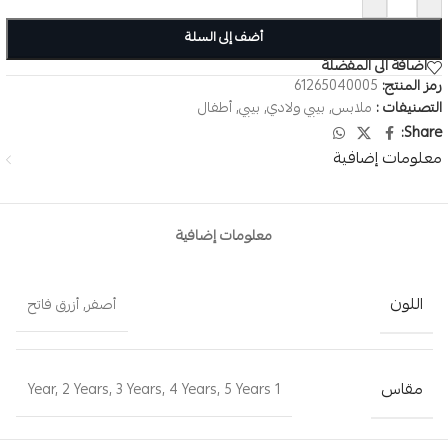
أضف إلى السلة
اضافة الى المفضلة
رمز المنتج:
61265040005
التصنيفات :
ملابس
,
بيبي ولادي
,
بيبي
,
أطفال
Share:
معلومات إضافية
معلومات إضافية
اللون
أصفر
,
أزرق فاتح
مقاس
,
2 Years
,
3 Years
,
4 Years
,
5 Years
1 Year