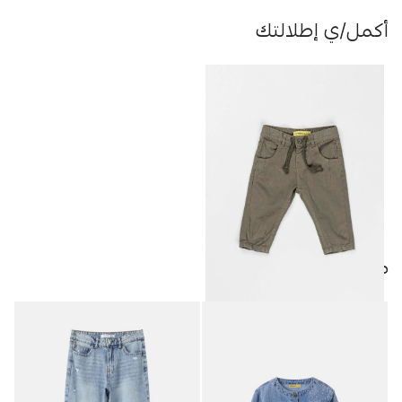
أكمل/ي إطلالتك
منتجات مميزة
بنطلون أطفال بيبي ولادي Loose-
9.95
JOD
Fit