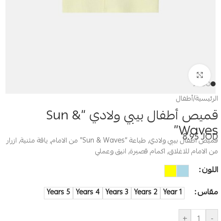
Click to enlarge
الرئيسية
/
أطفال
قميص أطفال بيبي ولادي “Sun &
Waves”
8.95
JOD
قميص اطفال بيبي ولادي, طباعة “Sun & Waves” من الامام, ياقة مثنية, ازرار
من الامام للاغلاق, اكمام قصيرة, انيق وعملي
اللون
مقاس
5 Years
4 Years
3 Years
2 Years
1 Year
+
-