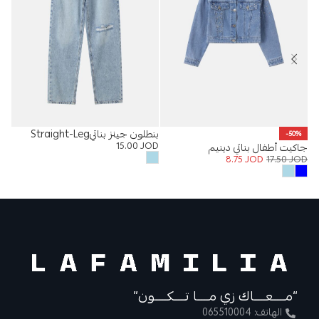
بنطلون جينز بناتيStraight-Leg
بال
-50%
OD
15.00
JOD
جاكيت أطفال بناتي دينيم
8.75
JOD
17.50
JOD
“مــــعــــاك زي مــــا تــــكــــون”
الهاتف: 065510004