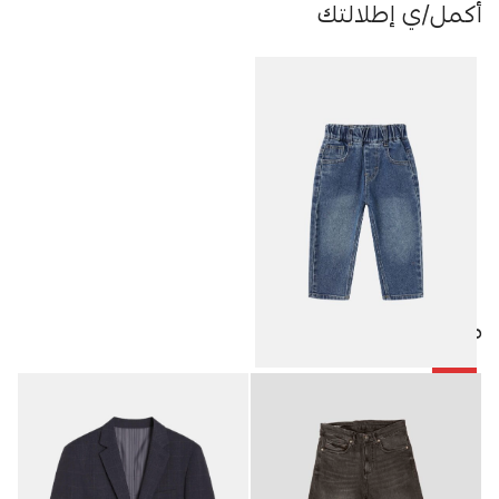
أكمل/ي إطلالتك
منتجات مميزة
-50%
جينز أطفال بيبي ولادي
5.25
JOD
10.50
JOD