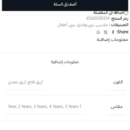
أضف إلى السلة
اضافة الى المفضلة
رمز المنتج:
61265030334
التصنيفات :
ملابس
,
بيبي ولادي
,
بيبي
,
أطفال
Share:
معلومات إضافية
معلومات إضافية
اللون
أزرق فاتح
,
أزرق معدني
مقاس
,
2 Years
,
3 Years
,
4 Years
,
5 Years
1 Year