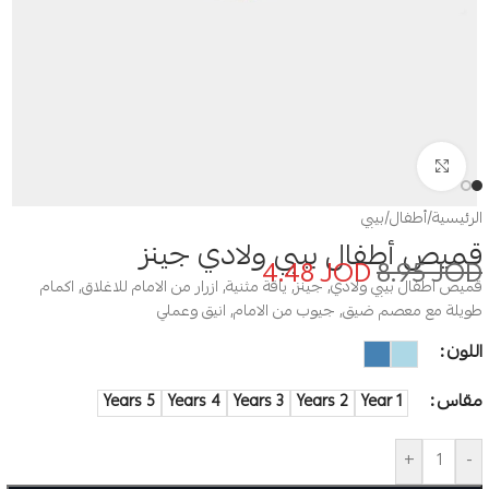
Click to enlarge
الرئيسية
/
أطفال
/
بيبي
قميص أطفال بيبي ولادي جينز
4.48
JOD
8.95
JOD
قميص اطفال بيبي ولادي, جينز, ياقة مثنية, ازرار من الامام للاغلاق, اكمام
طويلة مع معصم ضيق, جيوب من الامام, انيق وعملي
اللون
مقاس
5 Years
4 Years
3 Years
2 Years
1 Year
+
-