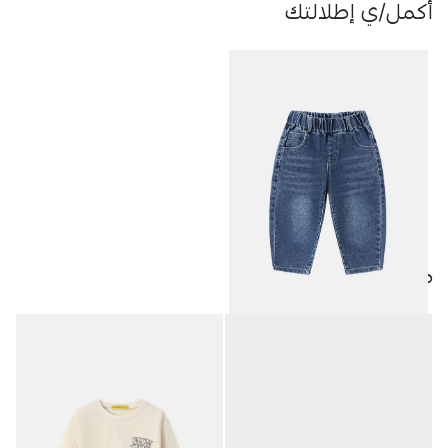
أكمل/ي إطلالتك
منتجات مميزة
بنطلون أطفال بيبي ولادي جينز
9.95
JOD