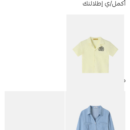
أكمل/ي إطلالتك
منتجات مميزة
قميص أطفال بيبي ولادي “Sun &
8.95
JOD
Waves”