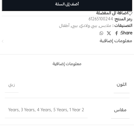
أضف إلى السلة
اضافة الى المفضلة
رمز المنتج:
61265100244
التصنيفات :
ملابس
,
بيبي ولادي
,
بيبي
,
أطفال
Share:
معلومات إضافية
معلومات إضافية
اللون
زيتي
مقاس
,
3 Years
,
4 Years
,
5 Years
,
1 Year
2 Years